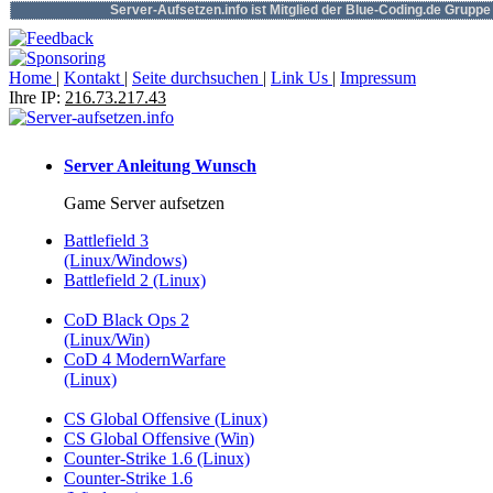
Server-Aufsetzen.info ist Mitglied der Blue-Coding.de Gruppe
Home
|
Kontakt
|
Seite durchsuchen
|
Link Us
|
Impressum
Ihre IP:
216.73.217.43
Server Anleitung Wunsch
Game Server aufsetzen
Battlefield 3
(Linux/Windows)
Battlefield 2 (Linux)
CoD Black Ops 2
(Linux/Win)
CoD 4 ModernWarfare
(Linux)
CS Global Offensive (Linux)
CS Global Offensive (Win)
Counter-Strike 1.6 (Linux)
Counter-Strike 1.6