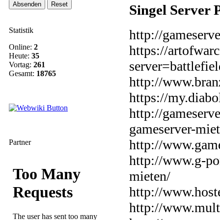
Singel Server 
Statistik
http://gameserve
Online:
2
https://artofwar
Heute:
35
server=battlefi
Vortag:
261
Gesamt:
18765
http://www.bran
https://my.diab
http://gameserve
gameserver-miet
http://www.game
Partner
http://www.g-por
mieten/
http://www.hoste
http://www.mult