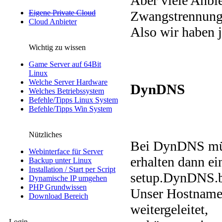
Aber viele Anbi
Zwangstrennung 
Eigene Private Cloud
Cloud Anbieter
Also wir haben j
Wichtig zu wissen
Game Server auf 64Bit
Linux
Welche Server Hardware
DynDNS
Welches Betriebssystem
Befehle/Tipps Linux System
Befehle/Tipps Win System
Nützliches
Bei DynDNS müss
Webinterface für Server
erhalten dann e
Backup unter Linux
Installation / Start per Script
setup.DynDNS.b
Dynamische IP umgehen
PHP Grundwissen
Unser Hostname 
Download Bereich
weitergeleitet,
Login