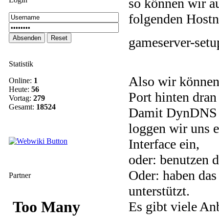
so können wir au
folgenden Host
gameserver-set
Statistik
Also wir können
Online:
1
Heute:
56
Port hinten dran
Vortag:
279
Gesamt:
18524
Damit DynDNS a
loggen wir uns 
Interface ein,
oder: benutzen 
Oder: haben das
Partner
unterstützt.
Es gibt viele An