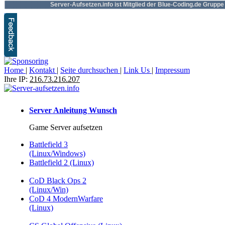
Server-Aufsetzen.info ist Mitglied der Blue-Coding.de Gruppe
Home
|
Kontakt
|
Seite durchsuchen
|
Link Us
|
Impressum
Ihre IP:
216.73.216.207
Server Anleitung Wunsch
Game Server aufsetzen
Battlefield 3
(Linux/Windows)
Battlefield 2 (Linux)
CoD Black Ops 2
(Linux/Win)
CoD 4 ModernWarfare
(Linux)