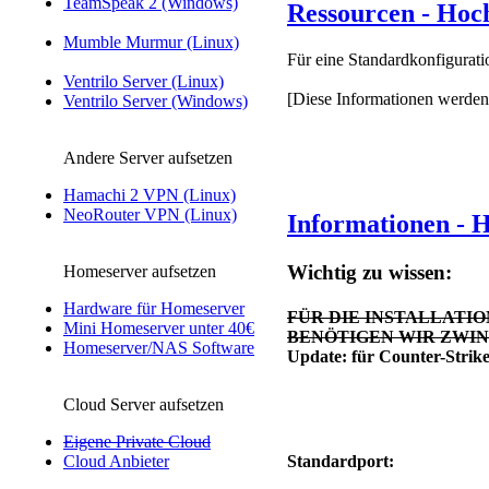
TeamSpeak 2 (Windows)
Ressourcen - Hoc
Mumble Murmur (Linux)
Für eine Standardkonfigurati
Ventrilo Server (Linux)
[Diese Informationen werden 
Ventrilo Server (Windows)
Andere Server aufsetzen
Hamachi 2 VPN (Linux)
NeoRouter VPN (Linux)
Informationen - 
Wichtig zu wissen:
Homeserver aufsetzen
Hardware für Homeserver
FÜR DIE INSTALLATION EI
Mini Homeserver unter 40€
BENÖTIGEN WIR ZWINGEN
Homeserver/NAS Software
Update: für Counter-Strike
Cloud Server aufsetzen
Eigene Private Cloud
Cloud Anbieter
Standardport: