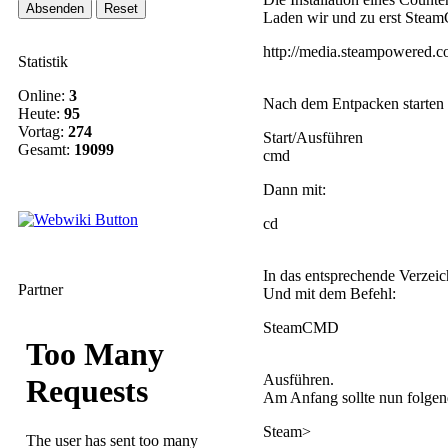
Laden wir und zu erst Stea
http://media.steampowered.co
Statistik
Online:
3
Nach dem Entpacken starten 
Heute:
95
Vortag:
274
Start/Ausführen
Gesamt:
19099
cmd
Dann mit:
cd
In das entsprechende Verzeic
Partner
Und mit dem Befehl:
SteamCMD
Ausführen.
Am Anfang sollte nun folgen
Steam>