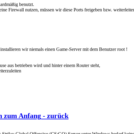
ardmäßig benutzt.
ine Firewall nutzen, müssen wir diese Ports freigeben bzw. weiterleite
installieren wir niemals einen Game-Server mit dem Benutzer root !
e aus betrieben wird und hinter einem Router steht,
iterzuleiten
ch zum Anfang
- zurück
ter-Strike: Global Offensive (CS:GO) Server unter Windows bedarf kei