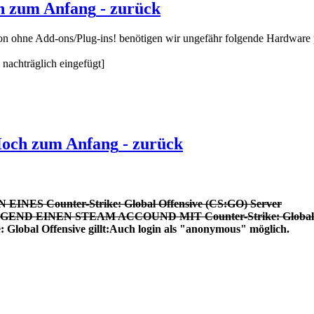
h zum Anfang
- zurück
on ohne Add-ons/Plug-ins! benötigen wir ungefähr folgende Hardware p
nachträglich eingefügt]
Hoch zum Anfang
- zurück
NES Counter-Strike: Global Offensive (CS:GO) Server
D EINEN STEAM ACCOUND MIT Counter-Strike: Global Of
: Global Offensive gillt:Auch login als "anonymous" möglich.