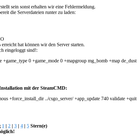
stellt sein sonst erhalten wir eine Fehlermeldung.
bereit die Serverdateien runter zu laden:
GO
reicht hat können wir den Server starten.
h eingeloggt sind!:
sole +game_type 0 +game_mode 0 +mapgroup mg_bomb +map de_dust
e Installation mit der SteamCMD:
us +force_install_dir ../csgo_server/ +app_update 740 validate +quit
g
1
|
2
|
3
|
4
|
5
Stern(e)
öglich!