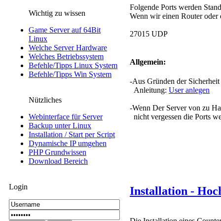
Folgende Ports werden Stand
Wichtig zu wissen
Wenn wir einen Router oder e
Game Server auf 64Bit
27015 UDP
Linux
Welche Server Hardware
Welches Betriebssystem
Allgemein:
Befehle/Tipps Linux System
Befehle/Tipps Win System
-Aus Gründen der Sicherheit 
Anleitung:
User anlegen
Nützliches
-Wenn Der Server von zu Haus
Webinterface für Server
nicht vergessen die Ports we
Backup unter Linux
Installation / Start per Script
Dynamische IP umgehen
PHP Grundwissen
Download Bereich
Login
Installation - Ho
Die Installation eines Coun