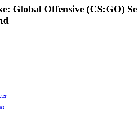
ke: Global Offensive (CS:GO) Se
nd
eter
st