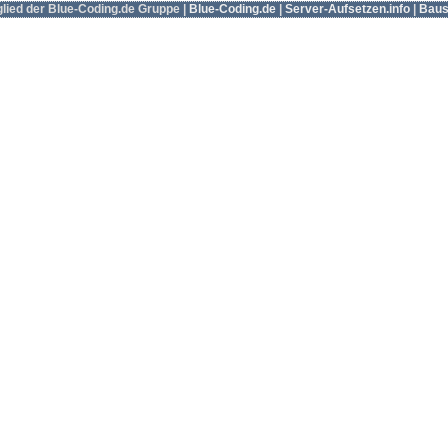
tglied der Blue-Coding.de Gruppe |
Blue-Coding.de
|
Server-Aufsetzen.info
|
Baus