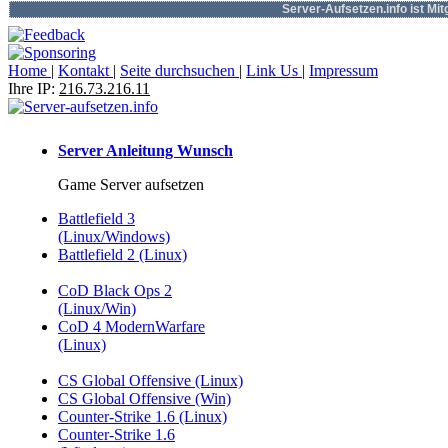
Server-Aufsetzen.info ist Mi
Home
|
Kontakt
|
Seite durchsuchen
|
Link Us
|
Impressum
Ihre IP:
216.73.216.11
Server Anleitung Wunsch
Game Server aufsetzen
Battlefield 3
(Linux/Windows)
Battlefield 2 (Linux)
CoD Black Ops 2
(Linux/Win)
CoD 4 ModernWarfare
(Linux)
CS Global Offensive (Linux)
CS Global Offensive (Win)
Counter-Strike 1.6 (Linux)
Counter-Strike 1.6