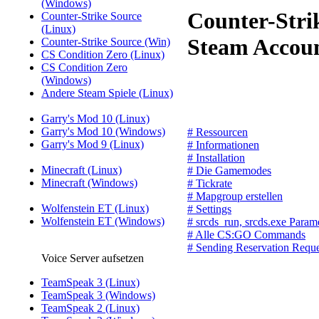
(Windows)
Counter-Stri
Counter-Strike Source
(Linux)
Steam Accou
Counter-Strike Source (Win)
CS Condition Zero (Linux)
CS Condition Zero
(Windows)
Andere Steam Spiele (Linux)
Garry's Mod 10 (Linux)
Garry's Mod 10 (Windows)
# Ressourcen
Garry's Mod 9 (Linux)
# Informationen
# Installation
Minecraft (Linux)
# Die Gamemodes
Minecraft (Windows)
# Tickrate
# Mapgroup erstellen
Wolfenstein ET (Linux)
# Settings
Wolfenstein ET (Windows)
# srcds_run, srcds.exe Param
# Alle CS:GO Commands
# Sending Reservation Reque
Voice Server aufsetzen
TeamSpeak 3 (Linux)
TeamSpeak 3 (Windows)
TeamSpeak 2 (Linux)