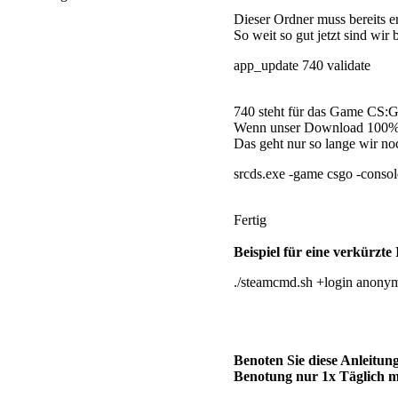
Dieser Ordner muss bereits er
So weit so gut jetzt sind wir 
app_update 740 validate
740 steht für das Game CS:
Wenn unser Download 100% er
Das geht nur so lange wir noc
srcds.exe -game csgo -con
Fertig
Beispiel für eine verkürzt
./steamcmd.sh +login anonymo
Benoten Sie diese Anleitun
Benotung nur 1x Täglich m