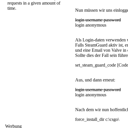
Nun müssen wir uns einlogge
login username password
login anonymous
Als Login-daten verwenden
Falls SteamGuard aktiv ist, 
und eine Email von Valve in 
Sollte dies der Fall sein führe
set_steam_guard_code [Code
Aus, und dann erneut:
login username password
login anonymous
Nach dem wir nun hoffentlich 
force_install_dir c:\csgo\
Werbung