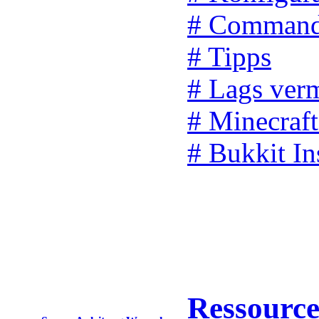
# Comman
# Tipps
# Lags ver
# Minecraf
# Bukkit In
Ressourc