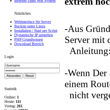
extrem hoc
Befehle/Tipps Win System
Nützliches
Webinterface für Server
-Aus Gründe
Backup unter Linux
Installation / Start per Script
Dynamische IP umgehen
Server mit 
PHP Grundwissen
Download Bereich
Anleitung
Login
-Wenn Der S
einem Route
Statistik
nicht verge
Online:
1
Heute:
111
Vortag:
261