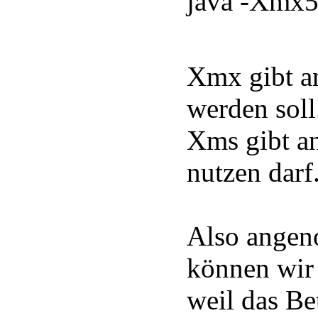
java -Xmx5
Xmx gibt an
werden soll
Xms gibt a
nutzen darf
Also angen
können wir
weil das B