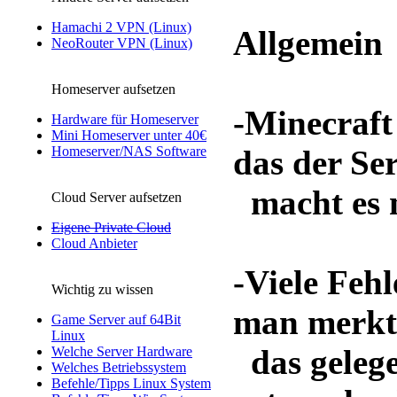
Hamachi 2 VPN (Linux)
Allgemein
NeoRouter VPN (Linux)
Homeserver aufsetzen
-Minecraft 
Hardware für Homeserver
Mini Homeserver unter 40€
Homeserver/NAS Software
das der Se
macht es n
Cloud Server aufsetzen
Eigene Private Cloud
Cloud Anbieter
-Viele Fehl
Wichtig zu wissen
man merkt 
Game Server auf 64Bit
Linux
das gelege
Welche Server Hardware
Welches Betriebssystem
Befehle/Tipps Linux System