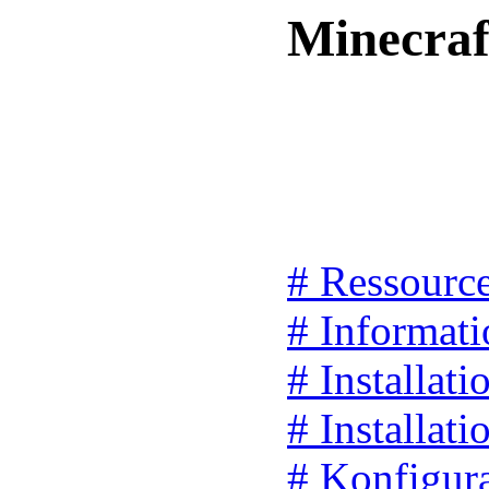
Minecraf
# Ressourc
# Informat
# Installati
# Installati
# Konfigur