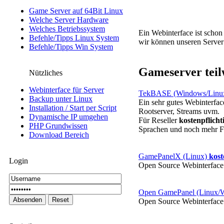
Game Server auf 64Bit Linux
Welche Server Hardware
Welches Betriebssystem
Ein Webinterface ist schon
Befehle/Tipps Linux System
wir können unseren Server
Befehle/Tipps Win System
Gameserver teil
Nützliches
Webinterface für Server
TekBASE (Windows/Linu
Backup unter Linux
Ein sehr gutes Webinterfac
Installation / Start per Script
Rootserver, Streams uvm.
Dynamische IP umgehen
Für Reseller
kostenpflicht
PHP Grundwissen
Sprachen und noch mehr F
Download Bereich
GamePanelX (Linux)
kost
Login
Open Source Webinterface 
Open GamePanel (Linux/
Open Source Webinterface 