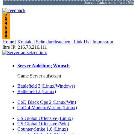
Server-Aufsetzen.info ist Mi
Home
|
Kontakt
|
Seite durchsuchen
|
Link Us
|
Impressum
Ihre IP:
216.73.216.111
Server Anleitung Wunsch
Game Server aufsetzen
Battlefield 3 (Linux/Windows)
Battlefield 2 (Linux)
CoD Black Ops 2 (Linux/Win)
CoD 4 ModernWarfare (Linux)
CS Global Offensive (Linux)
CS Global Offensive (Win)
Counter-Strike 1.6 (Linux)