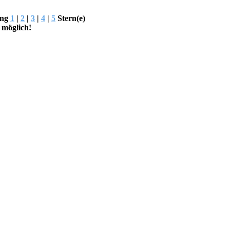
ung
1
|
2
|
3
|
4
|
5
Stern(e)
 möglich!