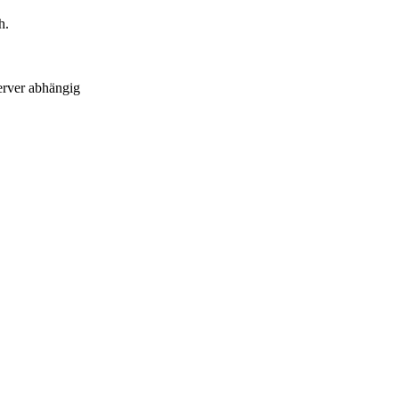
h.
erver abhängig