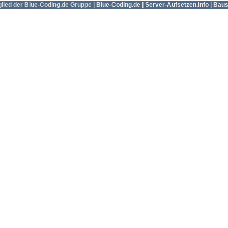
tglied der Blue-Coding.de Gruppe |
Blue-Coding.de
|
Server-Aufsetzen.info
|
Baus