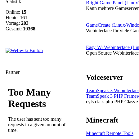
Statistik
Bright Game Panel (Linux
Kann mehrere Gameserver a
Online:
15
Heute:
161
Vortag:
203
GameCreate (Linux/Wind
Gesamt:
19368
Webinterface für viele Gam
Easy-Wi Webinterface (Li
Open Source Webinterface 
Partner
Voiceserver
TeamSpeak 3 Webinterface
TeamSpeak 3 PHP Frame
cyts.class.php PHP Class 
Minecraft
Minecraft Remote Tools